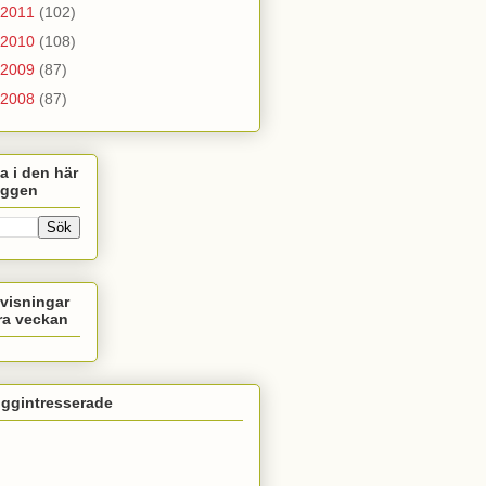
2011
(102)
2010
(108)
2009
(87)
2008
(87)
a i den här
oggen
visningar
ra veckan
oggintresserade