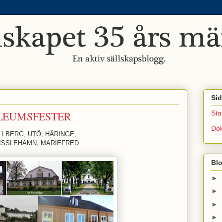
Sid
ILEUMSFESTER
Sta
Do
LLBERG, UTÖ, HÄRINGE,
ISSLEHAMN, MARIEFRED
Bl
►
►
►
►