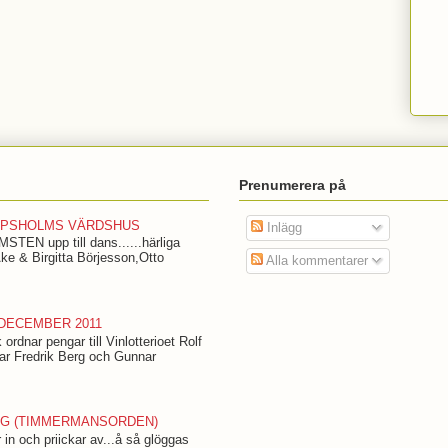
Prenumerera på
RIPSHOLMS VÄRDSHUS
Inlägg
TEN upp till dans......härliga
Åke & Birgitta Börjesson,Otto
Alla kommentarer
DECEMBER 2011
rdnar pengar till Vinlotterioet Rolf
ar Fredrik Berg och Gunnar
RG (TIMMERMANSORDEN)
 in och priickar av...å så glöggas