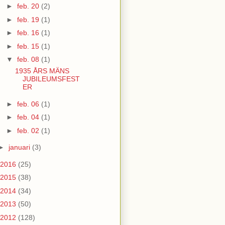
►
feb. 20
(2)
►
feb. 19
(1)
►
feb. 16
(1)
►
feb. 15
(1)
▼
feb. 08
(1)
1935 ÅRS MÄNS
JUBILEUMSFEST
ER
►
feb. 06
(1)
►
feb. 04
(1)
►
feb. 02
(1)
►
januari
(3)
2016
(25)
2015
(38)
2014
(34)
2013
(50)
2012
(128)