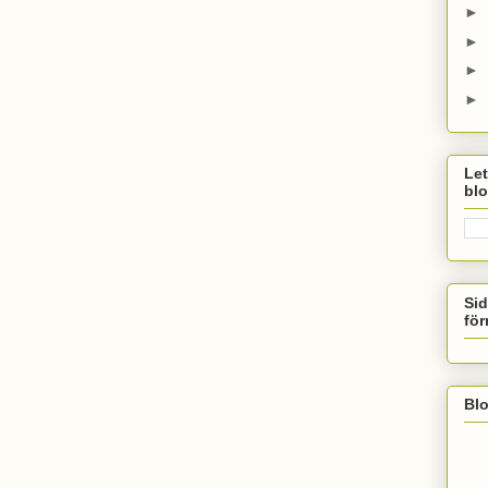
►
►
►
►
Let
bl
Sid
för
Bl