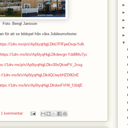
►
►
►
Foto: Bengt Jansson
►
n för att se bildspel från våra Jubileumsfester.
►
▼
ttps://1drv.ms/p/s!Ap5tyqHqjLDkb7FfFpeOsqvYufk
https://1drv.ms/b/s!Ap5tyqHqjLDkdwvgn-Ydd8Mu7yc
tps://1drv.ms/p/s!Ap5tyqHqjLDkc00sQkiwPV_2ssg
s://1drv.ms/b/s!Ap5tyqHqjLDkdQLlwybHZD9l2nE
https://1drv.ms/b/s!Ap5tyqHqjLDkdonFVHIl_f16djE
1 kommentar: