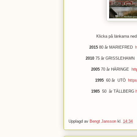
Klicka på länkarna neda
2015
80 år MARIEFRED
h
2010
75 år GRISSLEHAMN
2005
70 år HÄRINGE
ht
1995
60 år UTÖ
http
1985
50 år TÄLLBERG
Upplagd av
Bengt Jansson
kl.
14:34