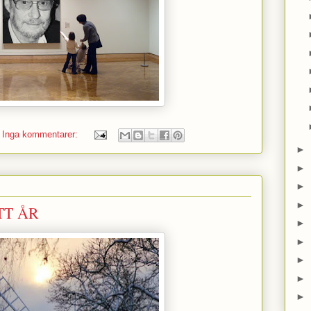
Inga kommentarer:
►
►
►
►
TT ÅR
►
►
►
►
►