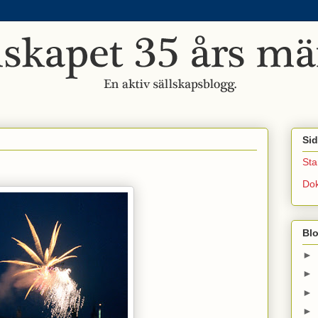
Sid
Sta
Do
Bl
►
►
►
►