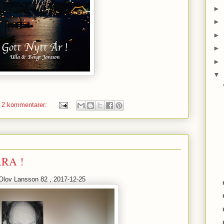
►
►
►
►
►
▼
2 kommentarer:
RA !
Olov Lansson 82 , 2017-12-25