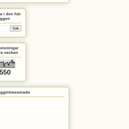
a i den här
oggen
visningar
ra veckan
,550
oggintresserade