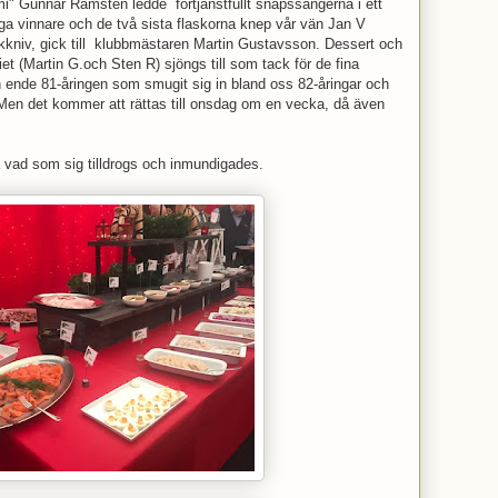
mi" Gunnar Ramsten ledde förtjänstfullt snapssångerna i ett
liga vinnare och de två sista flaskorna knep vår vän Jan V
ickkniv, gick till klubbmästaren Martin Gustavsson. Dessert och
et (Martin G.och Sten R) sjöngs till som tack för de fina
n ende 81-åringen som smugit sig in bland oss 82-åringar och
 Men det kommer att rättas till onsdag om en vecka, då även
va vad som sig tilldrogs och inmundigades.