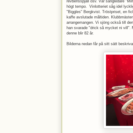
revbensspjäll osv. Vår sångledare "Mi
högt tempo. Vinlotteriet såg idel lyck
"Biggles" Bergkvist. Tröstpriset, en f
kaffe avslutade måltiden. Klubbmästeri
arrangemangen. Vi sjöng också till de
han svarade "drick så mycket ni vill".
denne blir 82 år.
Bilderna nedan får på sitt sätt beskri