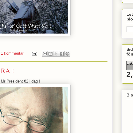
Let
bl
Sid
1 kommentar:
för
RA !
2
Mr President 82 i dag !
Bl