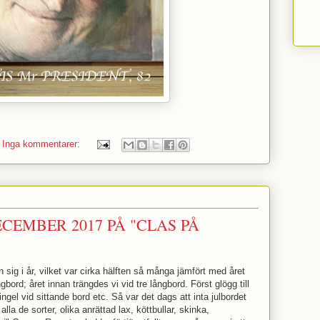
Inga kommentarer:
CEMBER 2017 PÅ "CLAS PÅ
 sig i år, vilket var cirka hälften så många jämfört med året
gbord; året innan trängdes vi vid tre långbord. Först glögg till
ingel vid sittande bord etc. Så var det dags att inta julbordet
lla de sorter, olika anrättad lax, köttbullar, skinka,